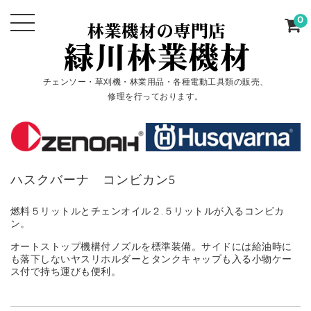
0
チェンソー・草刈機・林業用品・各種電動工具類の販売、
修理を行っております。
ハスクバーナ コンビカン5
燃料５リットルとチェンオイル２.５リットルが入るコンビカ
ン。
オートストップ機構付ノズルを標準装備。サイドには給油時に
も落下しないヤスリホルダーとタンクキャップも入る小物ケー
ス付で持ち運びも便利。