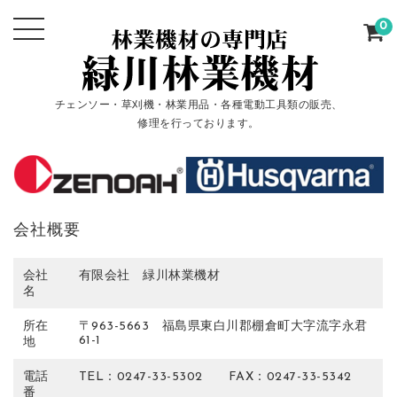
0
チェンソー・草刈機・林業用品・各種電動工具類の販売、
修理を行っております。
会社概要
会社
有限会社 緑川林業機材
名
所在
〒963-5663 福島県東白川郡棚倉町大字流字永君
61-1
地
電話
TEL：0247-33-5302 FAX：0247-33-5342
番