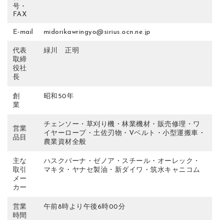
号・
FAX
E-mail
midorikawringyo@sirius.ocn.ne.jp
代表
緑川 正明
取締
役社
長
創
昭和50年
業
チェンソー・草刈り機・林業機材・販売修理・ワ
営業
イヤーロープ・土佐刃物・Vベルト・小型運搬車・
品目
農業資材全般
主な
ハスクバーナ・ゼノア・スチール・オーレック・
取引
マキタ・ヤナセ製油・新ダイワ・筑水キャニコム
メー
カー
営業
午前8時より午後6時00分
時間