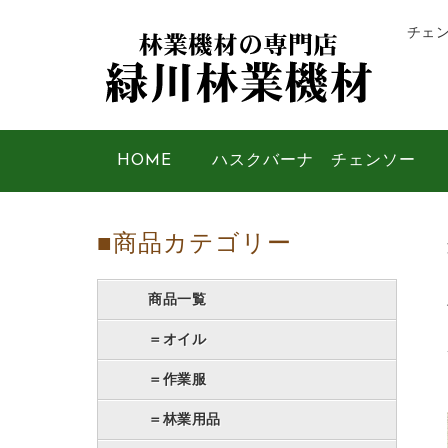
チェ
HOME
ハスクバーナ チェンソー
■商品カテゴリー
商品一覧
＝オイル
＝作業服
＝林業用品