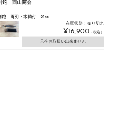
剣鉈 西山商会
剣鉈 両刃・木鞘付 21㎝
在庫状態：売り切れ
¥16,900
（税込）
只今お取扱い出来ません