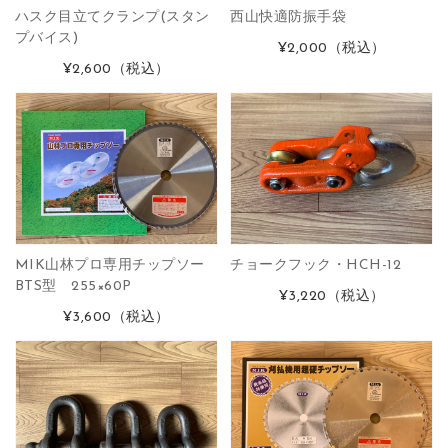
ハスク目立てクランプ(スタン
西山快適防振手袋
プバイス)
¥2,000
（税込）
¥2,600
（税込）
MIK山林プロ専用チップソー
チョークフック・HCH-12
BTS型 255×60P
¥3,220
（税込）
¥3,600
（税込）