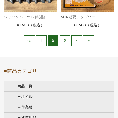
シャックル ツバ付(黒)
MIK超硬チップソー
¥1,600
（税込）
¥4,500
（税込）
≪
1
2
3
4
≫
■商品カテゴリー
商品一覧
＝オイル
＝作業服
＝林業用品