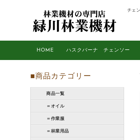
チェ
HOME
ハスクバーナ チェンソー
■商品カテゴリー
商品一覧
＝オイル
＝作業服
＝林業用品