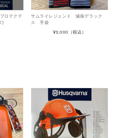
プロテクテ
サムライレジェンド 減振デラック
)
ス 手袋
）
¥2,000
（税込）