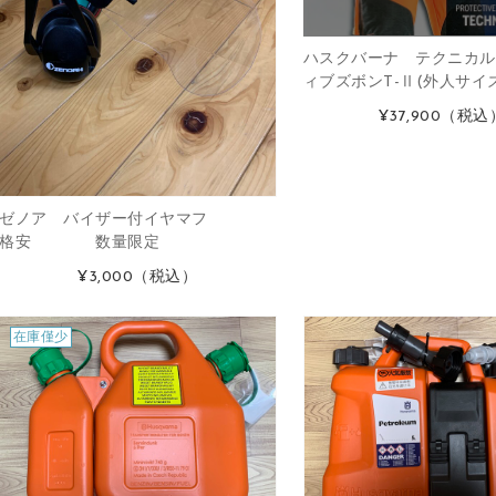
ハスクバーナ テクニカル
ィブズボンT-Ⅱ(外人サイズ
¥37,900
（税込
ゼノア バイザー付イヤマフ
格安 数量限定
¥3,000
（税込）
在庫僅少