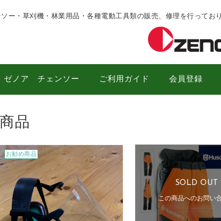
ンソー・草刈機・林業用品・各種電動工具類の販売、修理を行ってお
ゼノア チェンソー
ご利用ガイド
会員登録
商品
お勧め商品
SOLD OUT
この商品へのお問い